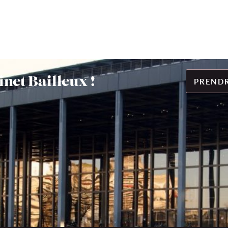
?
net Bailleux !
PRENDR